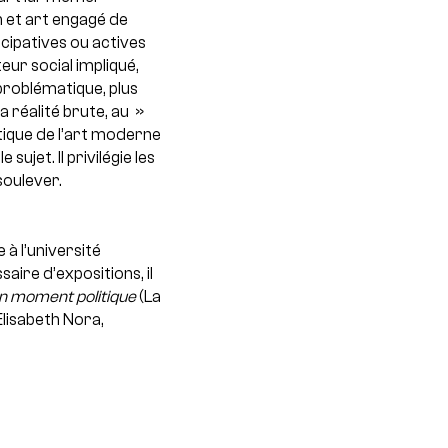
n et art engagé de
icipatives ou actives
eur social impliqué,
problématique, plus
la réalité brute, au »
stique de l’art moderne
ujet. Il privilégie les
soulever.
 à l’université
ire d’expositions, il
on moment politique
(La
lisabeth Nora,