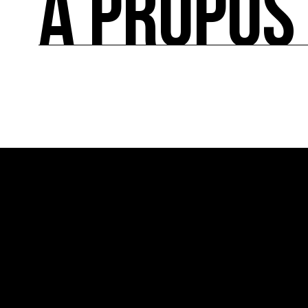
À PROPOS
Le répertoire des acteurs de l’écologie culturel
À PROPOS
Ressource0 est le premier média et centre de re
française et internationale consacrée à l’art et à
cette thématique et recense les acteurs clés.