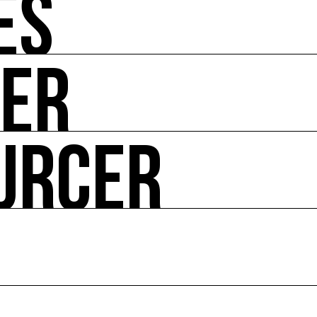
ÉS
UER
-vous de l'art et de l'écologie : manifestations, appels à 
URCER
ire ses impacts.
 enjeux croisés culture et écologie.