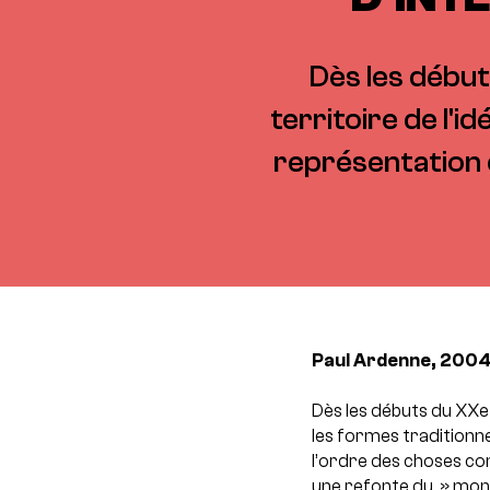
Dès les début
territoire de l'i
représentation e
Paul Ardenne, 2004
Dès les débuts du XXe s
les formes traditionne
l’ordre des choses co
une refonte du » monde