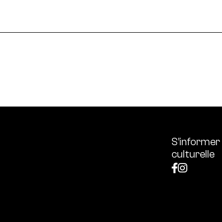
le en France et dans le monde.
ssources français réunissant les univers des arts et des
 l’écologie, diffuse les outils et bonnes pratiques, centra
S’informer
culturelle