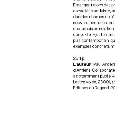
Emergent alors des pra
caractère activiste, a
dans les champs de l’é
souvent perturbateur. 
que jamais en relation a
contexte » justement. 
puis contemporain, que 
exemples concrets mai
254 p.
L’auteur
: Paul Ardenn
d’Amiens. Collaborateu
a notamment publié
A
Lettre volée, 2000),
L
Editions du Regard, 2