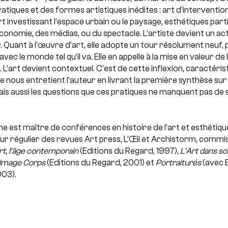
tiques et des formes artistiques inédites : art d’interventio
rt investissant l’espace urbain ou le paysage, esthétiques part
conomie, des médias, ou du spectacle. L’artiste devient un act
Quant à l’œuvre d’art, elle adopte un tour résolument neuf, 
vec le monde tel qu’il va. Elle en appelle à la mise en valeur de 
L’art devient contextuel. C’est de cette inflexion, caractéri
nous entretient l’auteur en livrant la première synthèse sur le s
s aussi les questions que ces pratiques ne manquent pas de 
e est maître de conférences en histoire de l’art et esthétique
r régulier des revues Art press, L’Œil et Archistorm, commissa
rt, l’âge contemporain
(Editions du Regard, 1997),
L’Art dans s
’Image Corps
(Editions du Regard, 2001) et
Portraiturés
(avec E
003).