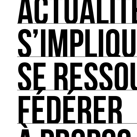
ACTUALIT
S’IMPLIQ
ACTUALITÉS
L'actualité française et internationale des rendez
SE RESSO
S’IMPLIQUER
Les bonnes pratiques, guides et outils pour rédu
FÉDÉRER
SE RESSOURCER
Les ressources théoriques et inspirantes sur les
FÉDÉRER