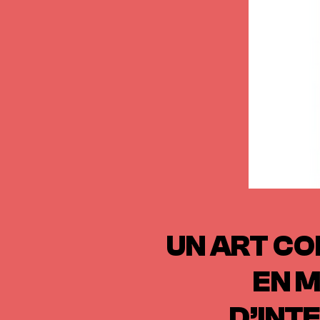
UN ART CO
EN M
D’INT