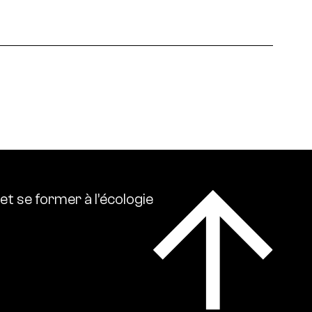
 écologies. Ressource0 relaie l’actualité
lise l’ensemble des références intellectuelles sur
et
se
former
à
l’écologie