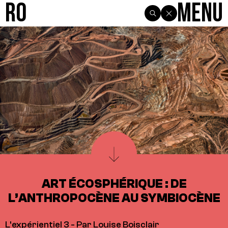
R0
Menu
ART ÉCOSPHÉRIQUE : DE
L’ANTHROPOCÈNE AU SYMBIOCÈNE
L'expérientiel 3 - Par Louise Boisclair