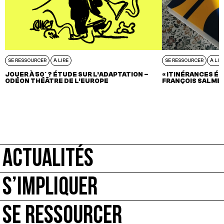
SE RESSOURCER
À LIRE
SE RESSOURCER
À LIR
JOUER À 50° ? ÉTUDE SUR L’ADAPTATION –
« ITINÉRANCES ÉC
ODÉON THÉÂTRE DE L’EUROPE
FRANÇOIS SALME
ACTUALITÉS
S’IMPLIQUER
SE RESSOURCER