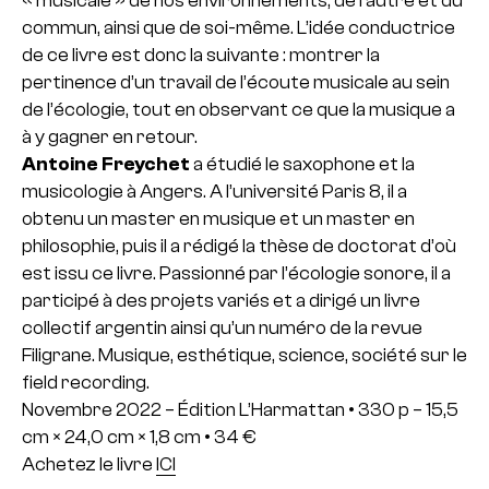
« musicale » de nos environnements, de l’autre et du
commun, ainsi que de soi-même. L’idée conductrice
de ce livre est donc la suivante : montrer la
pertinence d’un travail de l’écoute musicale au sein
de l’écologie, tout en observant ce que la musique a
à y gagner en retour.
Antoine Freychet
a étudié le saxophone et la
musicologie à Angers. A l’université Paris 8, il a
obtenu un master en musique et un master en
philosophie, puis il a rédigé la thèse de doctorat d’où
est issu ce livre. Passionné par l’écologie sonore, il a
participé à des projets variés et a dirigé un livre
collectif argentin ainsi qu’un numéro de la revue
Filigrane. Musique, esthétique, science, société sur le
field recording.
Novembre 2022 – Édition L’Harmattan • 330 p – 15,5
cm × 24,0 cm × 1,8 cm • 34 €
Achetez le livre
ICI