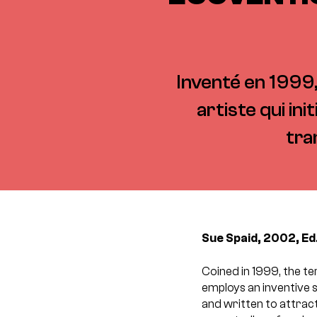
Inventé en 1999,
artiste qui in
tra
Sue Spaid, 2002, E
Coined in 1999, the te
employs an inventive 
and written to attrac