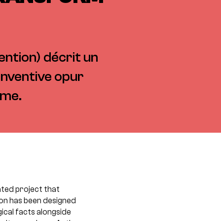
ention) décrit un
 inventive opur
ème.
ated project that
ion has been designed
ical facts alongside