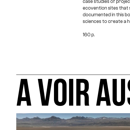
case studies of proje
ecovention sites that 
documented in this boo
sciences to create a 
160 p.
A VOIR AU