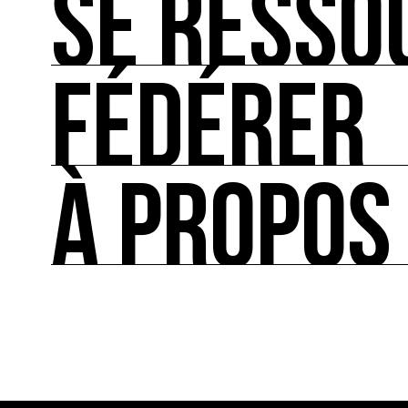
SE RESSO
Les bonnes pratiques, guides et outils pour rédu
FÉDÉRER
SE RESSOURCER
Les ressources théoriques et inspirantes sur les
À PROPOS
FÉDÉRER
Le répertoire des acteurs de l’écologie culturel
À PROPOS
Ressource0 est le premier média et centre de re
française et internationale consacrée à l’art et à
cette thématique et recense les acteurs clés.