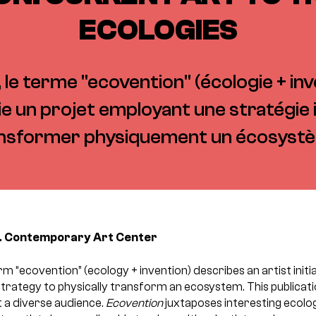
ECOLOGIES
 le terme "ecovention" (écologie + inv
itie un projet employant une stratégie
nsformer physiquement un écosyst
d. Contemporary Art Center
rm “ecovention” (ecology + invention) describes an artist initi
strategy to physically transform an ecosystem. This publicat
t a diverse audience.
Ecovention
juxtaposes interesting ecolog