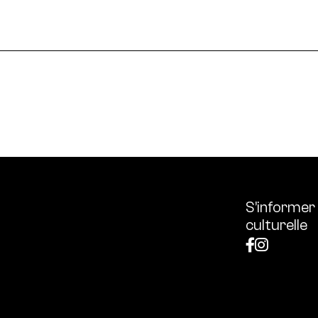
le en France et dans le monde.
ssources français réunissant les univers des arts et des
 l’écologie, diffuse les outils et bonnes pratiques, centra
S’informer
culturelle