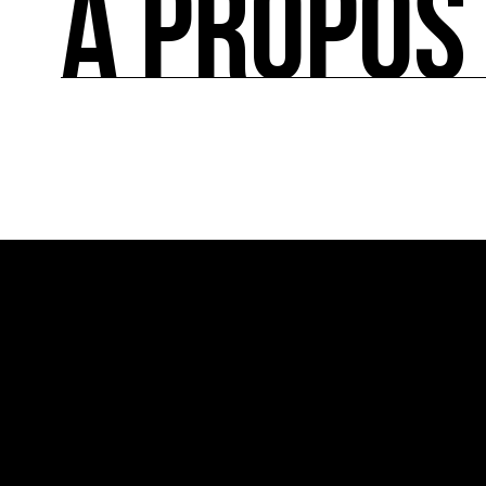
À PROPOS
Le répertoire des acteurs de l’écologie culturel
À PROPOS
Ressource0 est le premier média et centre de re
française et internationale consacrée à l’art et à
cette thématique et recense les acteurs clés.