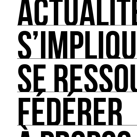
ACTUALIT
S’IMPLIQ
ACTUALITÉS
L'actualité française et internationale des rendez
SE RESSO
S’IMPLIQUER
Les bonnes pratiques, guides et outils pour rédu
FÉDÉRER
SE RESSOURCER
Les ressources théoriques et inspirantes sur les
FÉDÉRER