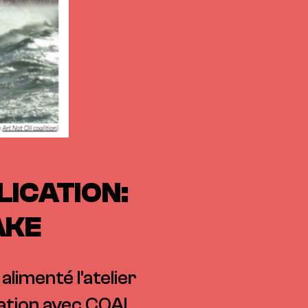
LICATION:
AKE
limenté l'atelier
ration avec COAL.