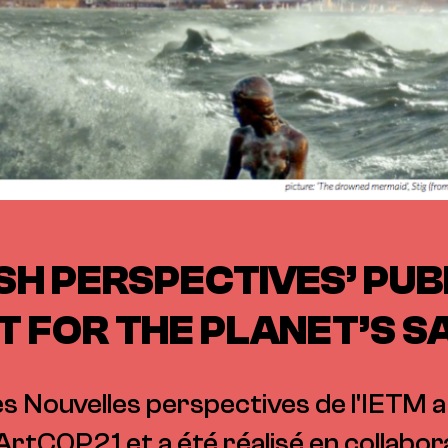
SH PERSPECTIVES’ PUB
T FOR THE PLANET’S S
 Nouvelles perspectives de l'IETM a a
ArtCOP21 et a été réalisé en collabo