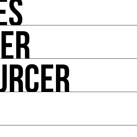
ÉS
UER
-vous de l'art et de l'écologie : manifestations, appels à 
URCER
ire ses impacts.
 enjeux croisés culture et écologie.