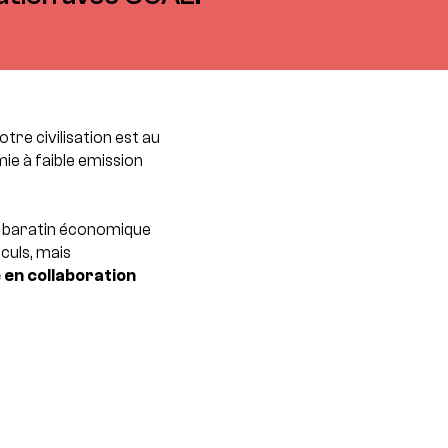
re civilisation est au
e à faible emission
 du baratin économique
culs, mais
 en collaboration