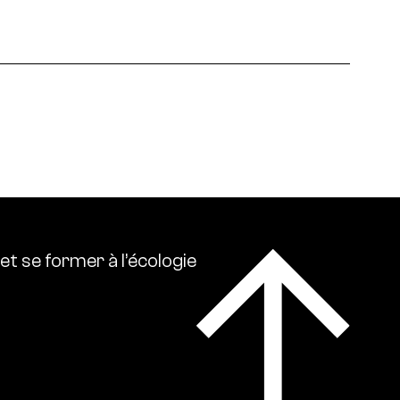
 écologies. Ressource0 relaie l’actualité
lise l’ensemble des références intellectuelles sur
et
se
former
à
l’écologie