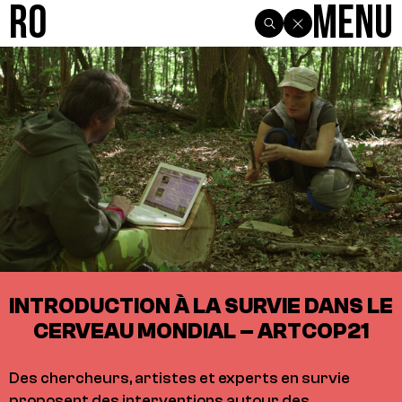
R0
Menu
INTRODUCTION À LA SURVIE DANS LE
CERVEAU MONDIAL – ARTCOP21
Des chercheurs, artistes et experts en survie
proposent des interventions autour des