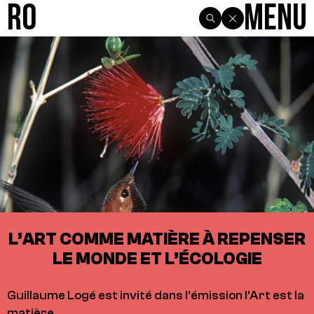
R0
Menu
L’ART COMME MATIÈRE À REPENSER
LE MONDE ET L’ÉCOLOGIE
Guillaume Logé est invité dans l'émission l'Art est la
matière.