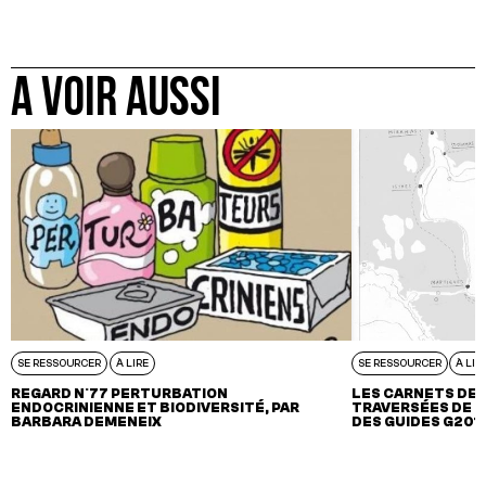
A VOIR AUSSI
SE RESSOURCER
À LIRE
SE RESSOURCER
À LIR
REGARD N°77 PERTURBATION
LES CARNETS DE 
ENDOCRINIENNE ET BIODIVERSITÉ, PAR
TRAVERSÉES DE L
BARBARA DEMENEIX
DES GUIDES G201