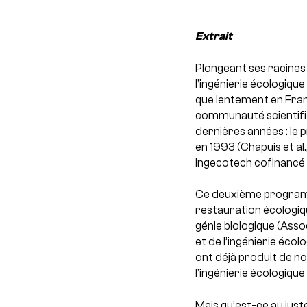
Extrait
Plongeant ses racines 
l’ingénierie écologiqu
que lentement en Franc
communauté scientifiq
dernières années : le
en 1993 (Chapuis et a
Ingecotech cofinancé 
Ce deuxième programme
restauration écologiqu
génie biologique (Asso
et de l’ingénierie écol
ont déjà produit de n
l’ingénierie écologique (
Mais qu’est-ce au just