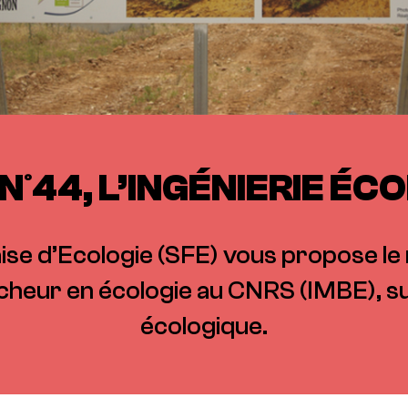
N°44, L’INGÉNIERIE ÉC
ise d’Ecologie (SFE) vous propose le
cheur en écologie au CNRS (IMBE), sur
écologique.