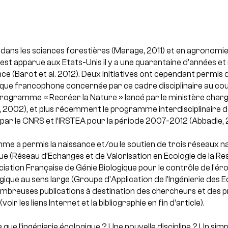
dans les sciences forestières (Marage, 2011) et en agronomie (
e est apparue aux Etats-Unis il y a une quarantaine d’années et
e (Barot et al. 2012). Deux initiatives ont cependant permis
ue francophone concernée par ce cadre disciplinaire au cou
 programme « Recréer la Nature » lancé par le ministère char
l., 2002), et plus récemment le programme interdisciplinaire 
par le CNRS et l’IRSTEA pour la période 2007-2012 (Abbadie, 
 a permis la naissance et/ou le soutien de trois réseaux na
e (Réseau d’Echanges et de Valorisation en Ecologie de la Re
ciation Française de Génie Biologique pour le contrôle de l’éro
ogique au sens large (Groupe d’Application de l’Ingénierie des 
ombreuses publications à destination des chercheurs et des p
voir les liens Internet et la bibliographie en fin d’article).
e que l’ingénierie écologique ? Une nouvelle discipline ? Un si