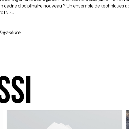
 un cadre disciplinaire nouveau ? Un ensemble de techniques ap
tats ?…
 Teyssèdre.
SSI