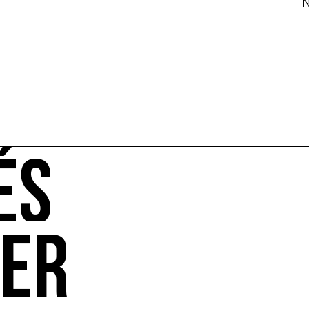
N
ÉS
UER
-vous de l'art et de l'écologie : manifestations, appels à 