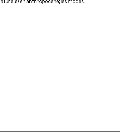
ature(s) en anthropocène; les modes…
projets, rencontres...