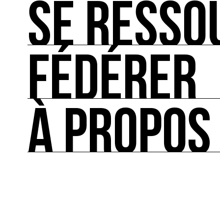
SE RESSO
S’IMPLIQUER
Les bonnes pratiques, guides et outils pour rédu
FÉDÉRER
SE RESSOURCER
Les ressources théoriques et inspirantes sur les
À PROPOS
FÉDÉRER
Le répertoire des acteurs de l’écologie culturel
À PROPOS
Ressource0 est le premier média et centre de re
française et internationale consacrée à l’art et à
cette thématique et recense les acteurs clés.