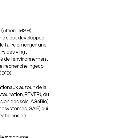
Altieri, 1989),
 ne s’est développée
 de faire émerger une
rs des vingt
gé de l’environnement
de recherche Ingeco-
2010).
tionaux autour de la
stauration, REVER), du
sion des sols, AGéBio)
Ecosystèmes, GAIE) qui
raticiens de
mple synonyme