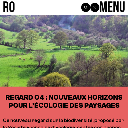
R0
Menu
REGARD O4 : NOUVEAUX HORIZONS
POUR L’ÉCOLOGIE DES PAYSAGES
Ce nouveau regard sur la biodiversité, proposé par
la Société Française d'Écologie, centre son propos