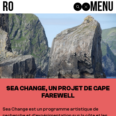
R0
Menu
SEA CHANGE, UN PROJET DE CAPE
FAREWELL
Sea Change est un programme artistique de
recherche et d’expérimentation sur la côte et les