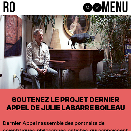
R0
Menu
SOUTENEZ LE PROJET DERNIER
APPEL DE JULIE LABARRE BOILEAU
Dernier Appel rassemble des portraits de
scientifiques, philosophes, artistes, qui connaissent