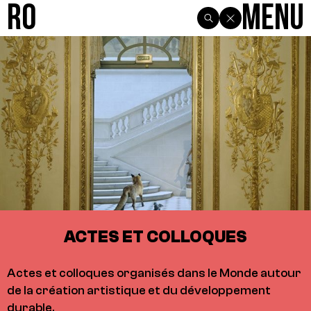
R0
Menu
ACTES ET COLLOQUES
Actes et colloques organisés dans le Monde autour
de la création artistique et du développement
durable.