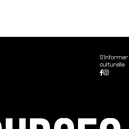
ssources français réunissant les univers des arts et des
 l’écologie, diffuse les outils et bonnes pratiques, centra
S’informer
culturelle