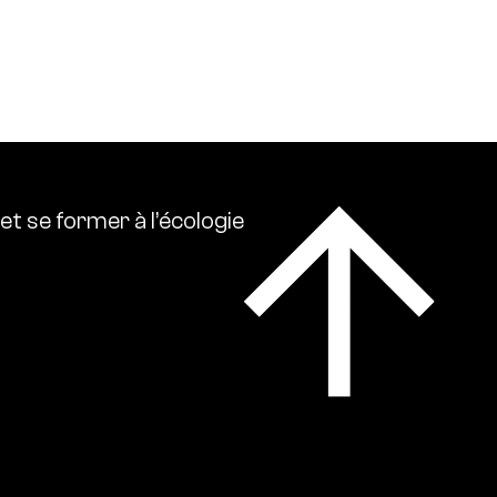
 écologies. Ressource0 relaie l’actualité
lise l’ensemble des références intellectuelles sur
et
se
former
à
l’écologie