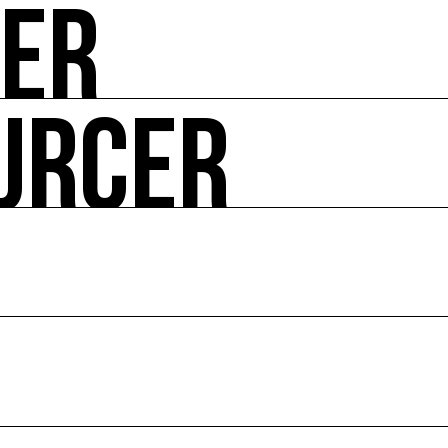
UER
-vous de l'art et de l'écologie : manifestations, appels à 
URCER
ire ses impacts.
 enjeux croisés culture et écologie.
le en France et dans le monde.