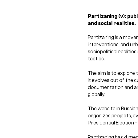
Partizaning (v): pub
and social realities.
Partizaning is a movem
interventions, and urb
sociopolitical realiti
tactics.
The aim is to explore t
It evolves out of the c
documentation and anal
globally.
The website in Russian
organizes projects, ev
Presidential Election –
Partizaning has 4 me