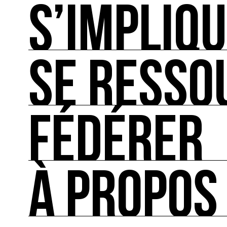
S’IMPLIQ
ACTUALITÉS
L'actualité française et internationale des rendez
SE RESSO
S’IMPLIQUER
Les bonnes pratiques, guides et outils pour rédu
FÉDÉRER
SE RESSOURCER
Les ressources théoriques et inspirantes sur les
À PROPOS
FÉDÉRER
Le répertoire des acteurs de l’écologie culturel