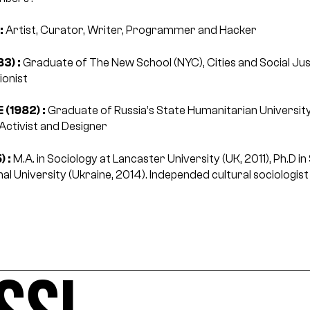
:
Artist, Curator, Writer, Programmer and Hacker
3) :
Graduate of The New School (NYC), Cities and Social Just
ionist
 (1982) :
Graduate of Russia’s State Humanitarian Universit
 Activist and Designer
) :
M.A. in Sociology at Lancaster University (UK, 2011), Ph.D in
al University (Ukraine, 2014). Independed cultural sociologist