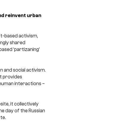
and reinvent urban
rt-based activism,
ingly shared
based ‘partizaning’
on and social activism.
It provides
 human interactions –
e, it collectively
the day of the Russian
te.