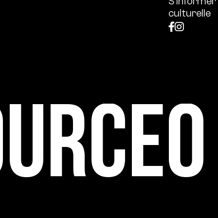
S’informer
culturelle
ource0