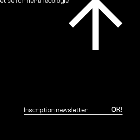
et
se
former
à
l’écologie