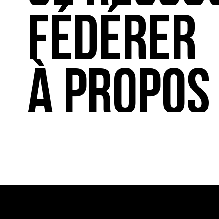
FÉDÉRER
SE RESSOURCER
Les ressources théoriques et inspirantes sur les
À PROPOS
FÉDÉRER
Le répertoire des acteurs de l’écologie culturel
À PROPOS
Ressource0 est le premier média et centre de re
française et internationale consacrée à l’art et à
cette thématique et recense les acteurs clés.