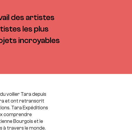
ail des artistes
istes les plus
jets incroyables
du voilier Tara depuis
ra et ont retranscrit
ions.
Tara Expéditions
ieux comprendre
tienne Bourgois et le
ns à travers le monde.