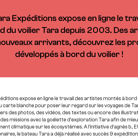
ara Expéditions expose en ligne le trav
 du voilier Tara depuis 2003. Des art
uveaux arrivants, découvrez les pro
développés à bord du voilier !
éditions expose en ligne le travail des artistes montés à bord 
u carte blanche pour poser leur regard sur les voyages de Ta
ers des photos, des vidéos, des textes ou encore des illustrat
des missions avec la goélette d’exploration Tara afin de m
nt climatique sur les écosystèmes. A l’initiative d’agnès b., E
naires, le bateau Tara a déjà réalisé avec succès 9 expéditio