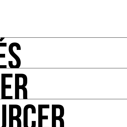
ÉS
UER
-vous de l'art et de l'écologie : manifestations, appels à 
URCER
ire ses impacts.