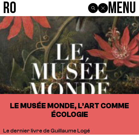
R0
Menu
LE MUSÉE MONDE, L’ART COMME
ÉCOLOGIE
Le dernier livre de Guillaume Logé